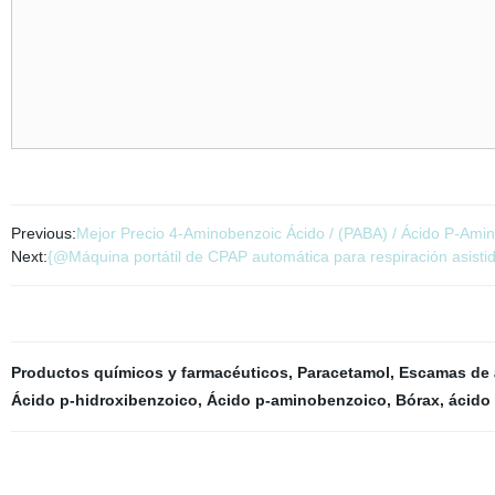
Previous:
Mejor Precio 4-Aminobenzoic Ácido / (PABA) / Ácido P-Am
Next:
{@Máquina portátil de CPAP automática para respiración asist
Productos químicos y farmacéuticos
,
Paracetamol
,
Escamas de 
Ácido p-hidroxibenzoico
,
Ácido p-aminobenzoico
,
Bórax, ácido