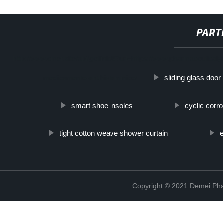
PART
http://www.cmer.site/api/getlink/8?url=https://www.pharmaceutical
sliding glass doo
medicamento-antihistaminico/
smart shoe insoles
cyclic corr
tight cotton weave shower curtain
e
Copyright © 2021 Demei Pha