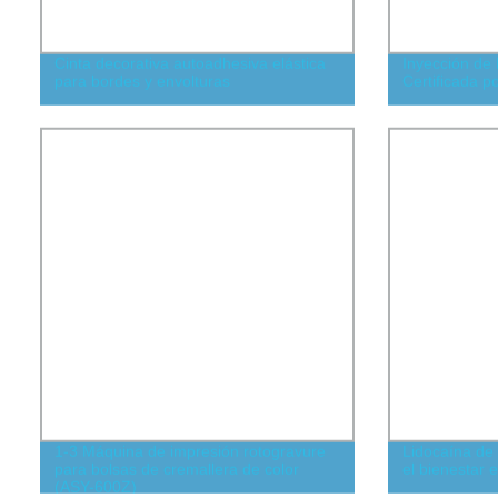
Cinta decorativa autoadhesiva elástica
Inyección de 
para bordes y envolturas
Certificada 
1-3 Máquina de impresión rotogravure
Lidocaína de 
para bolsas de cremallera de color
el bienestar 
(ASY-600Z)