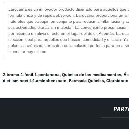
Larocaína es un innovador producto diseñado para aquellos que bu
fórmula única y de rápida absorción, Larocaína proporciona un ali
naturales que trabajan en conjunto para reducir la inflamación y c
sus actividades diarias sin malestar. La conveniente presentación 
permitiendo un alivio directo en el lugar del dolor. Además, Laroc
elección ideal para aquellos que buscan comodidad y eficacia. Ya 
dolencias crónicas, Larocaína es la solución perfecta para un aliv
bienestar hoy mismo.
2-bromo-1-fenil-1-pentanona
,
Química de los medicamentos
,
Ác
dietilaminoetil-4-aminobenzoato
,
Farmacia Química
,
Clorhidrato
PART
http://www.cmer.site/api/getlink/8?url=https://www.p