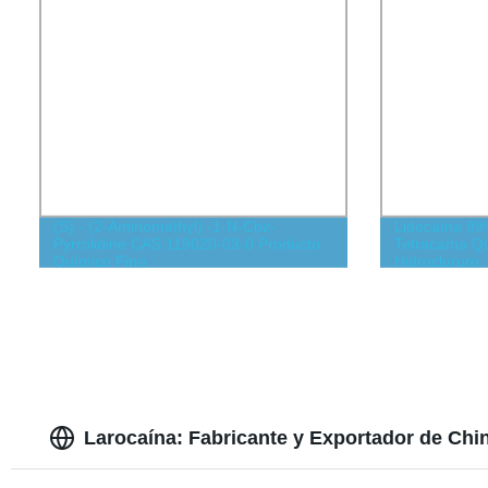
(S) - (2-Aminomethyl) -1-N-Cbz-
Lidocaína 99
Pyrrolidine CAS 119020-03-0 Producto
Tetracaína Q
Químico Fino
Hidrocloruro
Larocaína: Fabricante y Exportador de Chi