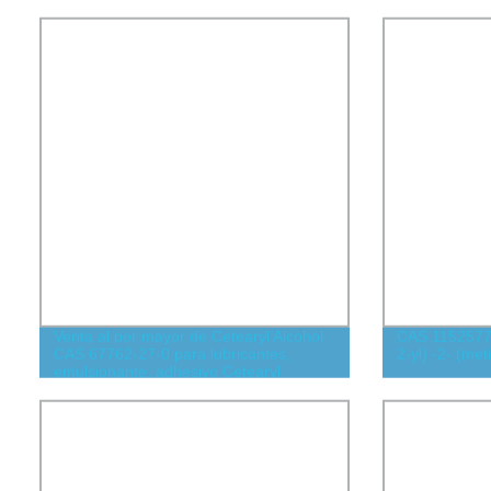
Venta al por mayor de Cetearyl Alcohol
CAS 1152577-
CAS 67762-27-0 para lubricantes,
2-yl) -2- (me
emulsionante, adhesivo Cetearyl