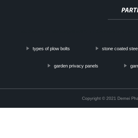
PART
http://www.cmer.site/api/getlink/8?url=https://www.pharmace
types of plow bolts
stone coated steel 
garden privacy panels
gar
Copyright © 2021 Demei Pha