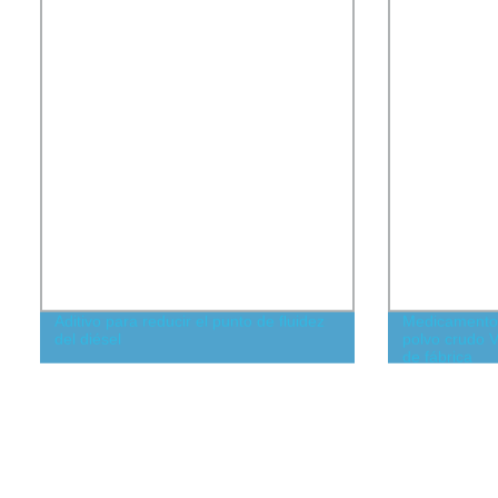
Aditivo para reducir el punto de fluidez
Medicamento 
del diésel
polvo crudo 
de fábrica