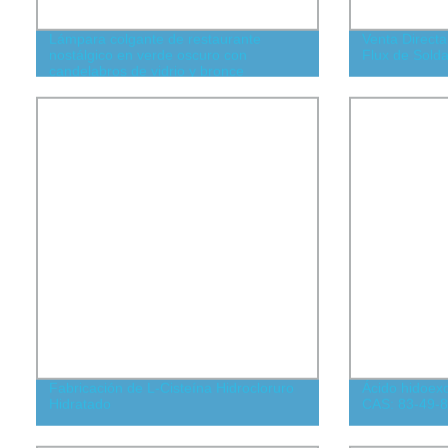
Lámpara colgante de restaurante
Venta Directa
nostálgico en verde oscuro con
Flux de Sold
candelabros de vidrio y bronce
americano
Fabricación de L-Cisteína Hidrocloruro
Ácido hidoexo
Hidratado
CAS: 83-49-8