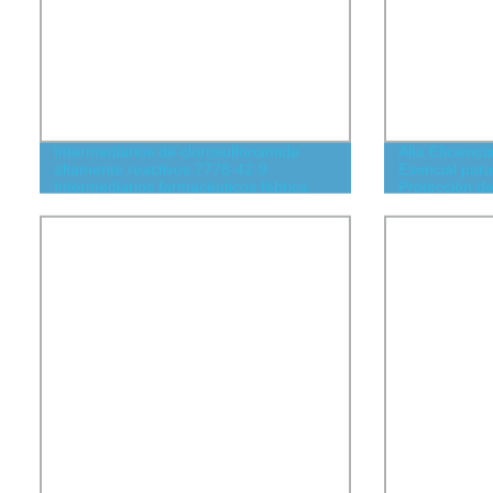
Intermediarios de clorosulfonamida
Alta Eficienc
altamente reactivos 7778-42-9
Esencial para
Intermediarios farmacéuticos fábrica
Protección de
directa Intermediarios farmacéuticos
fábrica directa